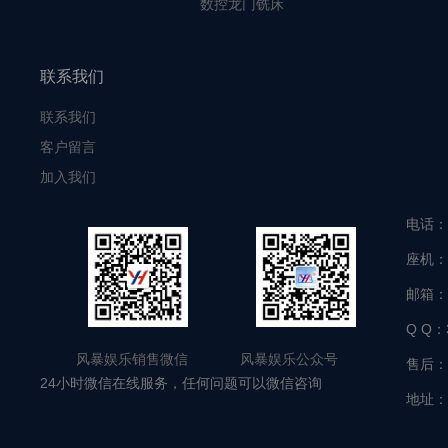
关于风暴娱乐
风暴娱乐热销产品
新闻中
公司介绍
立式加工中心
新闻公告
品质保证
钻攻中心
行业资讯
风暴娱乐
卧式加工中心
历史沿革
型材加工中心
数控龙门铣床
联系我们