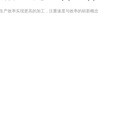
生产效率实现更高的加工，注重速度与效率的崭新概念