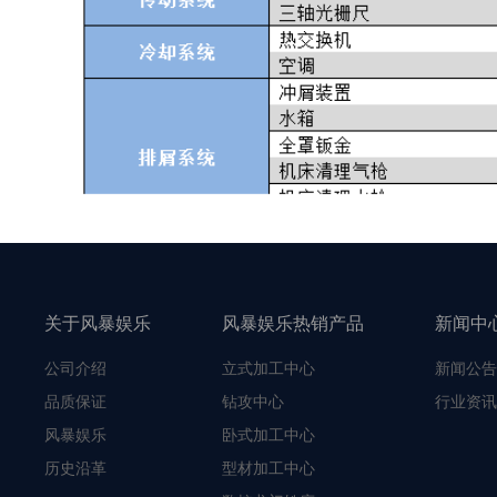
装配一览表