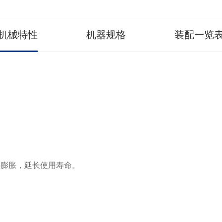
机械特性
机器规格
装配一览
热膨胀，延长使用寿命。