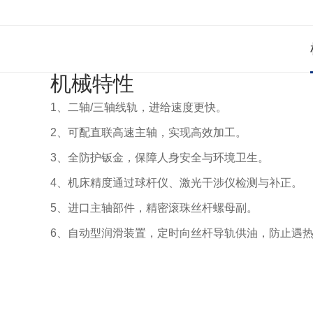
机械特性
1、二轴/三轴线轨，进给速度更快。
2、可配直联高速主轴，实现高效加工。
3、全防护钣金，保障人身安全与环境卫生。
4、机床精度通过球杆仪、激光干涉仪检测与补正。
5、进口主轴部件，精密滚珠丝杆螺母副。
6、自动型润滑装置，定时向丝杆导轨供油，防止遇